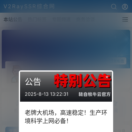
V2RaySSR综合网
本站公告
热门标签
专题频道
商务洽谈
关注Ta
发私信
staceygleeson
×
公告
斗之气
Lv0
2025-8-13 13:22:31
概览
发布的
关注
粉丝
收藏
老牌大机场，高速稳定！生产环
境科学上网必备！
文章
商铺
快讯
圈子
问答
供求信息