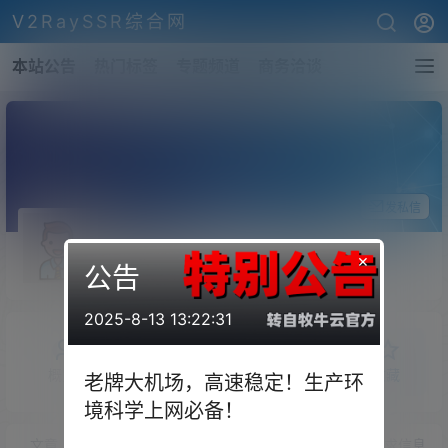
V2RaySSR综合网
本站公告
热门标签
专题频道
商务洽谈
关注Ta
发私信
airsun
×
公告
斗者
Lv1
2025-8-13 13:22:31
概览
发布的
关注
粉丝
收藏
老牌大机场，高速稳定！生产环
境科学上网必备！
文章
商铺
快讯
圈子
问答
供求信息