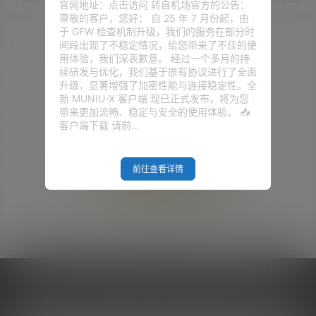
官网地址：点击访问 转自机场官方的公告：
尊敬的客户，您好： 自 25 年 7 月份起，由
于 GFW 检查机制升级，我们的服务在部分时
间段出现了不稳定情况，给您带来了不佳的使
用体验，我们深表歉意。 经过一个多月的持
续研发与优化，我们基于原有协议进行了全面
升级，显著增强了加密性能与连接稳定性。全
新 MUNIU-X 客户端 现已正式发布，将为您
带来更加流畅、稳定与安全的使用体验。 📥
客户端下载 请前…
前往查看详情
Empty Result
Copyright © 2026
V2RaySSR综合网
|
网站地图
|
商务洽谈
|
您的 IP :
216.73.217.106 - US ， 查询 9 次，耗时 0.4300 秒