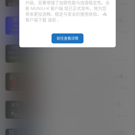
升级，显著增强了加密性能与连接稳定性。全
V2raySSR综合网
21年3月6日
0
4
58k
Nginx——Xray强大的回落功能（第一篇）
新 MUNIU-X 客户端 现已正式发布，将为您
带来更加流畅、稳定与安全的使用体验。 📥
客户端下载 请前…
零成本，体验软路由！Windows虚拟机搭建
软路由！OpenWRT最新虚拟机固件！
V2raySSR综合网
20年3月10日
0
3
23.6k
2020-03-05版本！
前往查看详情
2020年三大流行科学上网协议
VLESS/Trojan/NaiveProxy谁更强！
V2raySSR综合网
20年9月23日
0
3
53.9k
NaiveProxy协议一键搭建，NaiveProxy对‎
比Trojan及VLESS。
Xray和宝塔面板共存，安装WordPress博
客让你的VPS发挥最大的用途——Xray强大
V2raySSR综合网
21年3月13日
0
3
54.1k
的回落功能（第二篇）
放弃百度网盘？阿里云盘横空出世，无需破
解直接高速！1TB免费空间，拉满你的宽带
V2raySSR综合网
20年11月28日
1
3
8.3k
（阿里网盘评测）
IEPL专线机场！不限设备数，晚高峰1000M