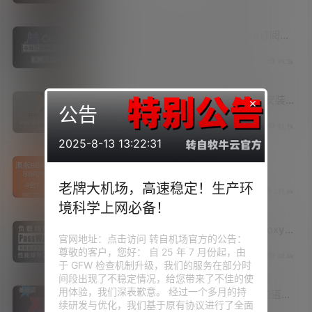
Sub-Web搭建教程！自行搭建Clash订阅转
换平台，自建Sub-Web前端和
V2raySSR综合网
20年10月26日
1
9
99.3k
SubConverter后端！妈妈再也不担心我的
机场订阅节点信息泄露了！
20250320已更新：最新保姆级PVE8安装
×
公告
教程！虚拟机PCIE设备及SR-IOV核显直
V2raySSR综合网
24年3月9日
0
7
51.1k
通，最多分配7个虚拟化单独核显！最强虚
2025-8-13 13:22:31
拟机！
原版BBR/魔改BBR/BBR Plus/锐速
(Lotserver)四合一脚本/一键安装
老牌大机场，高速稳定！生产环
V2raySSR综合网
19年4月29日
0
6
131.6k
境科学上网必备！
PassWall的负载均衡怎么设置？HAProxy
官网地址：点击访问 转自机场官方的公告：
负载均衡！软路由这样做性能提升30倍！
尊敬的客户，您好： 自 25 年 7 月份起，由
V2raySSR综合网
20年9月7日
1
5
40.6k
于 GFW 检查机制升级，我们的服务在部分时
间段出现了不稳定情况，给您带来了不佳的使
用体验，我们深表歉意。 经过一个多月的持
Xray强大的回落和分流功能你一定要知道！
续研发与优化，我们基于原有协议进行了全面
Xray手动搭建，VLESS+TCP+XTLS回落至