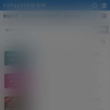
V2RaySSR综合网
本站公告
热门标签
专题频道
商务洽谈
全部标签
优化加速
最多评论
Clash/ClashX规则，Clash/ClashX使用教
程，解读Clash/ClashX配置文件，Trojan
V2raySSR综合网
20年1月6日
0
22
252.9k
最好用的客户端软件。Clash已经支持
Trojan！
OpenWRT固件下载合集，长期更新中。包
含软件：PassWall、HomeProxy、SSR-
V2raySSR综合网
19年10月15日
0
15
282.2k
Plus、OpenClash、PassWall2、
Bypass、Nikki、FullCombo、Shark!、
luci-xray、NeKoBox等
垃圾VPS的华丽变身！Xray套用优选后的
CDN速度如此惊人？
V2raySSR综合网
21年1月2日
1
11
121k