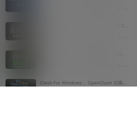
跑满！节点解锁奈飞、chatGPT、TVB、迪
V2raySSR综合网
22年1月23日
0
3
14.5k
斯尼、HBO等流媒体和OpenAI!
始终免费的 4核 24G内存 的VPS！甲骨文
(oracle) 抢/刷 ARM 实例！一键脚本部署开
V2raySSR综合网
22年7月2日
0
2
82.4k
ARM机器！
垃圾节点原地起飞！隧道中转加密，落地解
密对接中转机！实现数据加密中转解密落
V2raySSR综合网
21年8月15日
0
2
74.7k
地，隧道中转保姆级教程！
Clash For Windows 、OpenClash 切换内
核！支持Xray、VLESS、Hysteria、XTLS
V2raySSR综合网
22年9月3日
1
2
134.1k
等自建协议！自建协议VLESS、XTLS、
顶部
搜索
菜单
我的
Hysteria的 Clash 规则讲解！
EwoMail 开源邮件服务器详细搭建过程！自
建企业邮局、域名邮箱！低配VPS的福音！
V2raySSR综合网
23年9月2日
0
2
15.9k
域名、邮箱无数量限制！域不允许办法！