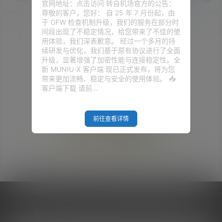
官网地址：点击访问 转自机场官方的公告：
尊敬的客户，您好： 自 25 年 7 月份起，由
于 GFW 检查机制升级，我们的服务在部分时
间段出现了不稳定情况，给您带来了不佳的使
用体验，我们深表歉意。 经过一个多月的持
续研发与优化，我们基于原有协议进行了全面
升级，显著增强了加密性能与连接稳定性。全
新 MUNIU-X 客户端 现已正式发布，将为您
带来更加流畅、稳定与安全的使用体验。 📥
客户端下载 请前…
前往查看详情
Empty Result
Copyright © 2026
V2RaySSR综合网
|
网站地图
|
商务洽谈
|
您的 IP :
216.73.217.30 - US ， 查询 9 次，耗时 0.4812 秒