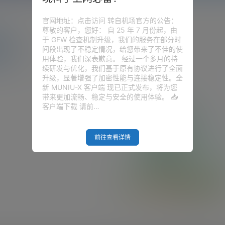
官网地址：点击访问 转自机场官方的公告：
尊敬的客户，您好： 自 25 年 7 月份起，由
于 GFW 检查机制升级，我们的服务在部分时
圈子
问答
供求信息
间段出现了不稳定情况，给您带来了不佳的使
用体验，我们深表歉意。 经过一个多月的持
续研发与优化，我们基于原有协议进行了全面
升级，显著增强了加密性能与连接稳定性。全
新 MUNIU-X 客户端 现已正式发布，将为您
带来更加流畅、稳定与安全的使用体验。 📥
客户端下载 请前…
前往查看详情
Empty Result