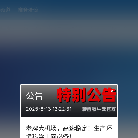
题频道
商务洽谈
端下载
OpenWRT（软路由）固件合集
在线订阅转换
搬瓦工
×
公告
2025-8-13 13:22:31
老牌大机场，高速稳定！生产环
境科学上网必备！