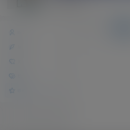
ShiiBao
斗者
Lv1
文章
商铺
快讯
概览
发布的
关注
粉丝
收藏