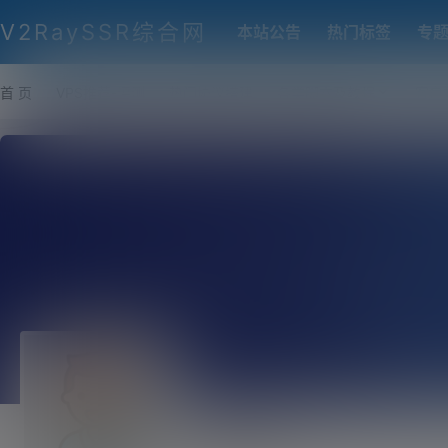
V2RaySSR综合网
本站公告
热门标签
专
首 页
VPS推荐-评测
热门协议搭建
各类脚本及教程
客户