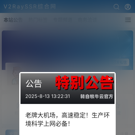
V2RaySSR综合网
本站公告
热门标签
专题频道
商务洽谈
关注Ta
发私信
ShiiBao
×
公告
斗者
Lv1
2025-8-13 13:22:31
概览
发布的
关注
粉丝
收藏
老牌大机场，高速稳定！生产环
境科学上网必备！
文章
商铺
快讯
圈子
问答
供求信息